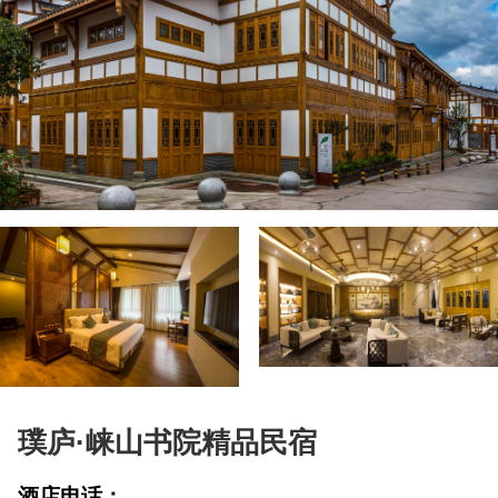
璞庐·崃山书院精品民宿
酒店电话：